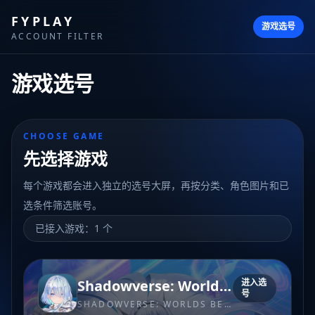
FYPLAY
游戏选号
ACCOUNT FILTER
游戏选号
CHOOSE GAME
先选择游戏
每个游戏都会进入独立的选号大屏，再按分类、角色图片和已
选条件筛选账号。
已接入游戏：
1
个
Shadowverse: Worlds Beyond
进入选
号
SHADOWVERSE: WORLDS BEYOND