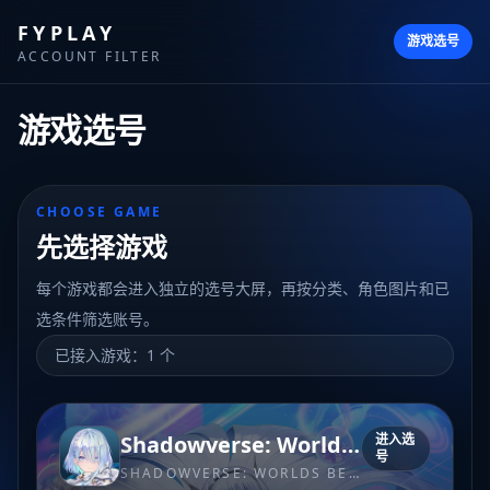
FYPLAY
游戏选号
ACCOUNT FILTER
游戏选号
CHOOSE GAME
先选择游戏
每个游戏都会进入独立的选号大屏，再按分类、角色图片和已
选条件筛选账号。
已接入游戏：
1
个
Shadowverse: Worlds Beyond
进入选
号
SHADOWVERSE: WORLDS BEYOND